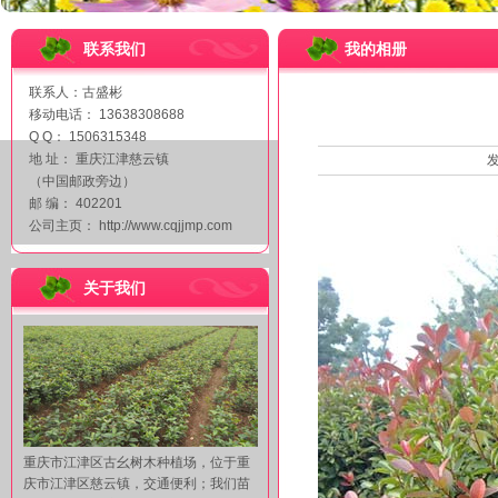
联系我们
我的相册
联系人：古盛彬
移动电话： 13638308688
Q Q： 1506315348
地 址： 重庆江津慈云镇
发
（中国邮政旁边）
邮 编： 402201
公司主页： http://www.cqjjmp.com
关于我们
重庆市江津区古幺树木种植场，位于重
庆市江津区慈云镇，交通便利；我们苗